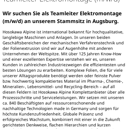
Wir suchen Sie als Teamleiter Elektromontage
(m/w/d) an unserem Stammsitz in Augsburg.
Hosokawa Alpine ist international bekannt für hochqualitative,
langlebige Maschinen und Anlagen. In unseren beiden
Geschäftsbereichen der mechanischen Verfahrenstechnik und
der Folienextrusion sind wir auf Augenhöhe mit anderen
Unternehmen der Weltspitze. Mit über 125 Jahren Know-How
und einer exzellenten Expertise verstehen wir es, unseren
Kunden in zahlreichen Industriezweigen die effizientesten und
besten Lösungen zu erarbeiten. Komplexe Folien, die für viele
unserer Alltagsprodukte benötigt werden oder feinste Pulver
bzw. hochwertig kompaktiertes Material im Pharma-, Chemie-,
Mineralien-, Lebensmittel- und Recycling-Bereich – auf all
diesen Feldern ist Hosokawa Alpine Komplettanbieter über alle
Prozessschritte und Serviceleistungen. Wir setzen mit unseren
ca. 840 Beschäftigten auf ressourcenschonende und
nachhaltige Technologien made in Germany und sorgen für
Karte anzeigen
höchste Kundenzufriedenheit. Globale Präsenz und
erfolgreiches Wachstum, kombiniert mit einer in die Zukunft
gerichteten Denkweise, flachen Hierarchien und kurzen