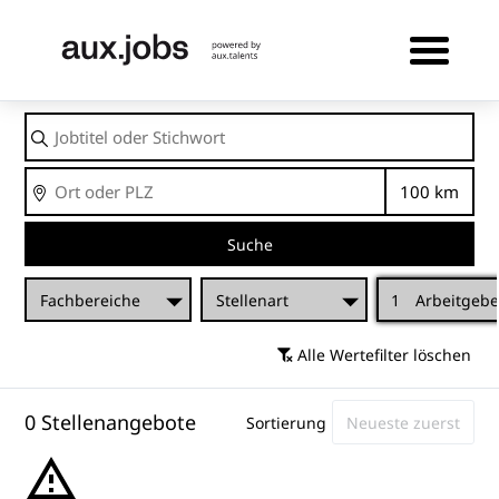
Jobtitel
oder
Stichwort
Ort
Entfernu
Suche
Fachbereiche
Stellenart
1
Arbeitgebe
Alle Wertefilter löschen
0 Stellenangebote
Sortierung