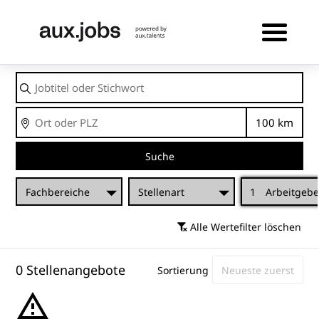
Jobtitel
oder
Stichwort
Ort
Entfernu
Suche
Fachbereiche
Stellenart
1
Arbeitgebe
Alle Wertefilter löschen
0 Stellenangebote
Sortierung