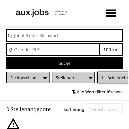
Jobtitel
oder
Stichwort
Ort
Entfernu
Suche
Fachbereiche
Stellenart
1
Arbeitgebe
Alle Wertefilter löschen
0 Stellenangebote
Sortierung