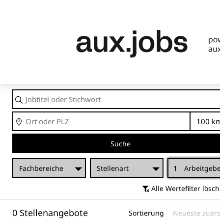
Jobtitel
oder
Stichwort
Ort
En
Suche
Fachbereiche
Stellenart
1
Arbeitgeb
Alle Wertefilter lösc
0 Stellenangebote
Sortierung