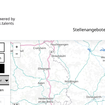
Stellenangebot
+
−
tfernung
er
hen