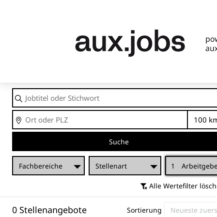
Jobtitel
oder
Stichwort
Ort
En
Suche
Fachbereiche
Stellenart
1
Arbeitgeb
Alle Wertefilter lösc
0 Stellenangebote
Sortierung