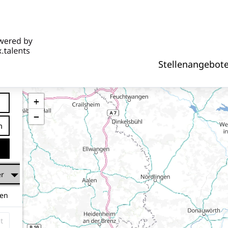
Stellenangebot
+
−
tfernung
er
hen