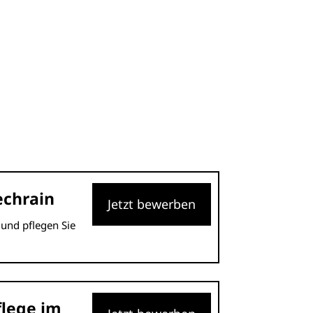
echrain
Jetzt bewerben
 und pflegen Sie
flege im