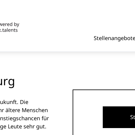
Stellenangebot
urg
Zukunft. Die
hr ältere Menschen
S
Einstiegschancen für
nge Leute sehr gut.