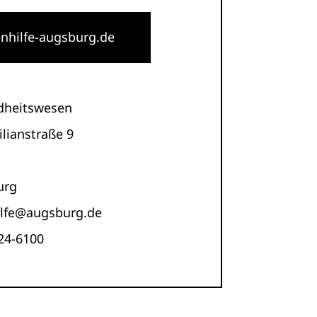
enhilfe-augsburg.de
dheitswesen
lianstraße 9
urg
ilfe@augsburg.de
24-6100