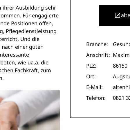
 ihrer Ausbildung sehr
alt
kommen. Für engagierte
ende Positionen offen,
g, Pflegedienstleistung
terricht. Und die
Branche:
Gesun
 nach einer guten
interessante
Anschrift:
Maximi
oten, wie ua.a. die
PLZ:
86150
schen Fachkraft, zum
Ort:
Augsb
n.
E-Mail:
altenh
Telefon:
0821 3