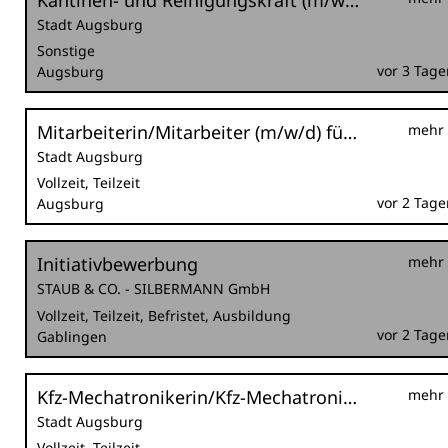
Kantinen- und Reinigungskraft (m/w/d) befristet als Krankheitsvertretung
Stadt Augsburg
Sonstige
vor 3 Tage
Augsburg
Mitarbeiterin/Mitarbeiter (m/w/d) für den städtischen Ordnungsdienst im Außendienst für die Nachtschicht
mehr
Stadt Augsburg
Vollzeit, Teilzeit
vor 2 Tage
Augsburg
Initiativbewerbung
mehr
STAUB & CO. - SILBERMANN GmbH
Vollzeit, Teilzeit, Befristet, Ausbildung
vor 2 Tage
Gablingen
Kfz-Mechatronikerin/Kfz-Mechatroniker (m/w/d) bzw. Land- und Baumaschinenmechatronikerin/Land- und Baumaschinenmechatroniker (m/w/d) im Sachgebiet Kraftfahrzeugtechnik
mehr
Stadt Augsburg
Vollzeit, Teilzeit