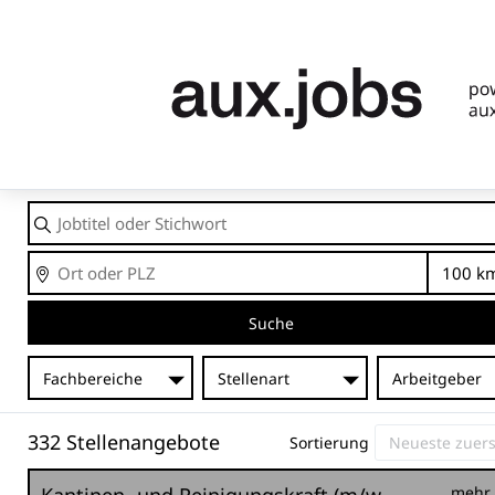
Jobtitel
oder
Stichwort
Ort
En
Suche
Fachbereiche
Stellenart
Arbeitgeber
332 Stellenangebote
Sortierung
mehr