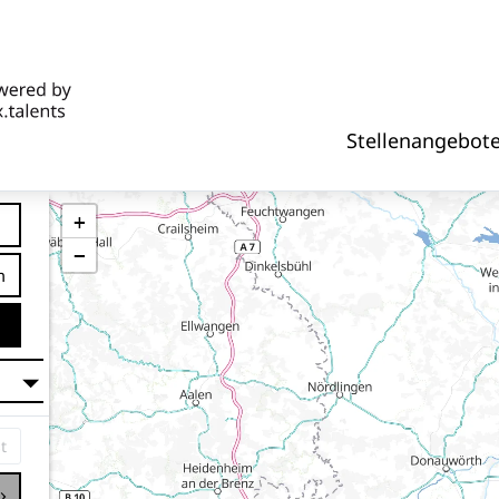
Stellenangebot
+
−
tfernung