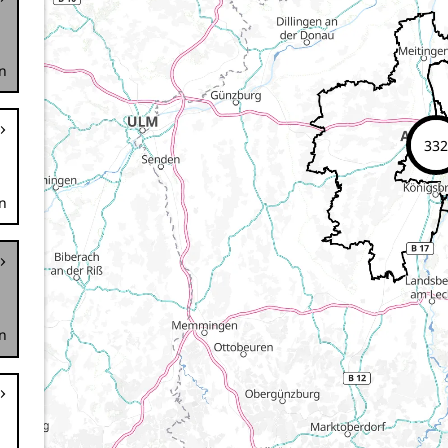
n
332
n
n