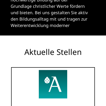
Grundlage christlicher Werte fördern
und bieten. Bei uns gestalten Sie aktiv
den Bildungsalltag mit und tragen zur
Weiterentwicklung moderner
pädagogischer Konzepte bei. Dabei
schaffen wir ein offenes und
inspirierendes Umfeld sowie flexible
Aktuelle Stellen
Beschäftigungsmöglichkeiten, die
Raum für persönliche und berufliche
Entfaltung bieten. Das Jobportal
ermöglicht uns eine positive
Außendarstellung zu präsentieren,
I
sodass wir leichter potenzielle
Arbeitnehmer gewinnen und unsere
ST
Interessen nachhaltig fördern können.“
vo