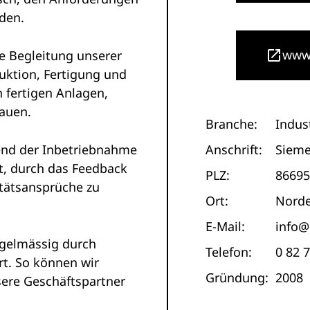
den.
www.
e Begleitung unserer
uktion, Fertigung und
 fertigen Anlagen,
rauen.
Branche:
Indus
Anschrift:
Sieme
end der Inbetriebnahme
t, durch das Feedback
PLZ:
86695
tätsansprüche zu
Ort:
Norde
E-Mail:
info@
egelmässig durch
Telefon:
0 82 
rt. So können wir
Gründung:
2008
sere Geschäftspartner