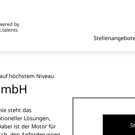
Stellenangebot
 auf höchstem Niveau
 GmbH
ie steht das
ationeller Lösungen,
S
abei ist der Motor für
sch, den Anforderungen