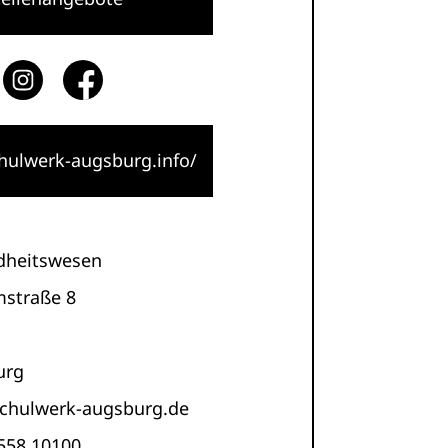
ulwerk-augsburg.info/
dheitswesen
straße 8
urg
chulwerk-augsburg.de
558 10100