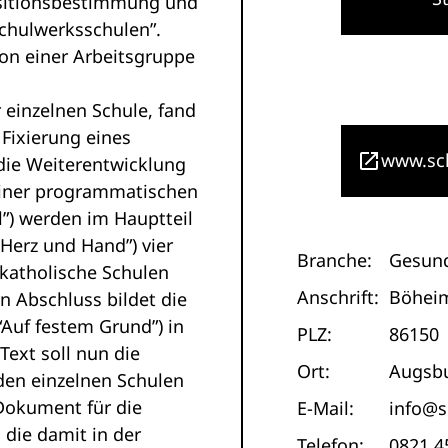
ositionsbestimmung und
Schulwerksschulen”.
von einer Arbeitsgruppe
 einzelnen Schule, fand
 Fixierung eines
www.sch
r die Weiterentwicklung
 einer programmatischen
”) werden im Hauptteil
 Herz und Hand”) vier
Branche:
Gesun
 katholische Schulen
Anschrift:
Böheim
n Abschluss bildet die
“Auf festem Grund”) in
PLZ:
86150
Text soll nun die
Ort:
Augsb
den einzelnen Schulen
-Dokument für die
E-Mail:
info@s
, die damit in der
Telefon:
0821 4