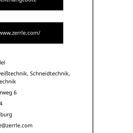
www.zerrle.com/
el
eißtechnik, Schneidtechnik,
technik
rweg 6
4
burg
le@zerrle.com