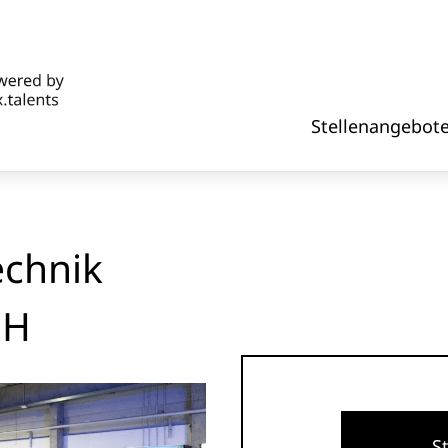
Stellenangebot
echnik
bH
S