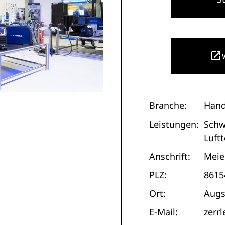
Branche:
Hand
Leistungen:
Schw
Luft
Anschrift:
Meie
PLZ:
8615
Ort:
Augs
E-Mail:
zerr