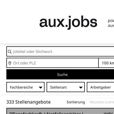
Jobtitel
oder
Stichwort
Ort
En
Suche
Fachbereiche
Stellenart
Arbeitgeber
333 Stellenangebote
Sortierung
mehr