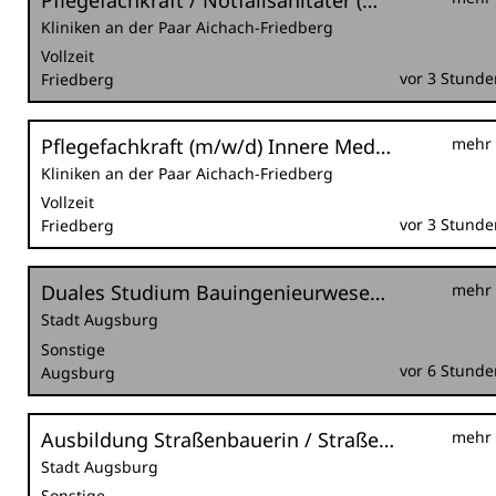
Pflegefachkraft / Notfallsanitäter (m/w/d) Notaufnahme
Kliniken an der Paar Aichach-Friedberg
Vollzeit
vor 3 Stunde
Friedberg
Pflegefachkraft (m/w/d) Innere Medizin
mehr
Kliniken an der Paar Aichach-Friedberg
Vollzeit
vor 3 Stunde
Friedberg
Duales Studium Bauingenieurwesen mit integrierter Ausbildung im Straßenbau (m/w/d)
mehr
Stadt Augsburg
Sonstige
vor 6 Stunde
Augsburg
Ausbildung Straßenbauerin / Straßenbauer (m/w/d)
mehr
Stadt Augsburg
Sonstige