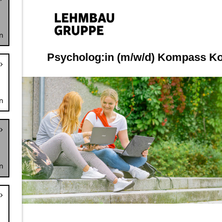
n
n
n