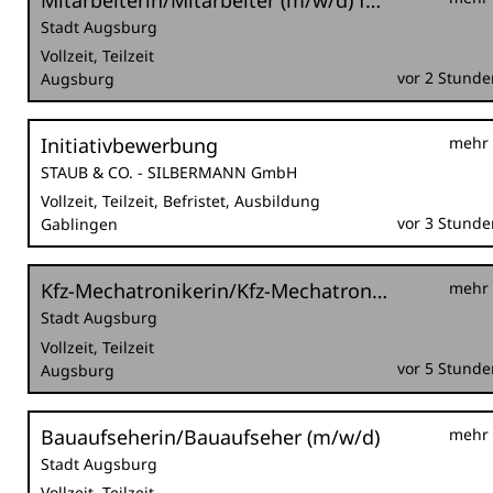
Mitarbeiterin/Mitarbeiter (m/w/d) für den städtischen Ordnungsdienst im Außendienst für die Nachtschicht
Stadt Augsburg
Vollzeit, Teilzeit
vor 2 Stunde
Augsburg
Initiativbewerbung
mehr
STAUB & CO. - SILBERMANN GmbH
Vollzeit, Teilzeit, Befristet, Ausbildung
vor 3 Stunde
Gablingen
Kfz-Mechatronikerin/Kfz-Mechatroniker (m/w/d) bzw. Land- und Baumaschinenmechatronikerin/Land- und Baumaschinenmechatroniker (m/w/d) im Sachgebiet Kraftfahrzeugtechnik
mehr
Stadt Augsburg
Vollzeit, Teilzeit
vor 5 Stunde
Augsburg
Bauaufseherin/Bauaufseher (m/w/d)
mehr
Stadt Augsburg
Vollzeit, Teilzeit