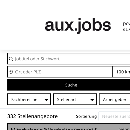
Jobtitel
oder
Stichwort
Ort
En
Suche
Fachbereiche
Stellenart
Arbeitgeber
332 Stellenangebote
Sortierung
mehr