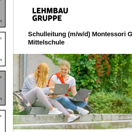
n
n
n