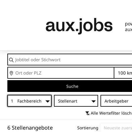
Jobtitel
oder
Stichwort
Ort
En
Suche
1
Fachbereich
Stellenart
Arbeitgeber
Alle Wertefilter lösc
6 Stellenangebote
Sortierung