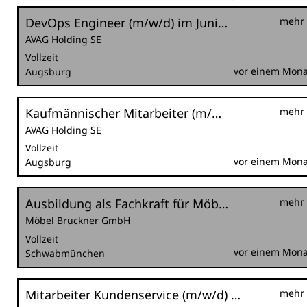
DevOps Engineer (m/w/d) im Junior- bis Mid-Level-Bereich
mehr
AVAG Holding SE
Vollzeit
vor einem Mona
Augsburg
Kaufmännischer Mitarbeiter (m/w/d) Disposition | Vertrieb im Automobilhandelskonzern
mehr
AVAG Holding SE
Vollzeit
vor einem Mona
Augsburg
Ausbildung als Fachkraft für Möbel-, Küchen- und Umzugsservice
mehr
Möbel Bruckner GmbH
Vollzeit
vor einem Mona
Schwabmünchen
Mitarbeiter Kundenservice (m/w/d) für unsere Autohäuser
mehr