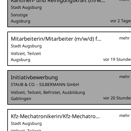
Kantinen- und Reinigungskraft (m/w/d) befristet als Krankheitsvertretung
Stadt Augsburg
Sonstige
vor 2 Tage
Augsburg
Mitarbeiterin/Mitarbeiter (m/w/d) für den städtischen Ordnungsdienst im Außendienst für die Nachtschicht
mehr
Stadt Augsburg
Vollzeit, Teilzeit
vor 19 Stunde
Augsburg
Initiativbewerbung
mehr
STAUB & CO. - SILBERMANN GmbH
Vollzeit, Teilzeit, Befristet, Ausbildung
vor 20 Stunde
Gablingen
Kfz-Mechatronikerin/Kfz-Mechatroniker (m/w/d) bzw. Land- und Baumaschinenmechatronikerin/Land- und Baumaschinenmechatroniker (m/w/d) im Sachgebiet Kraftfahrzeugtechnik
mehr
Stadt Augsburg
Vollzeit, Teilzeit