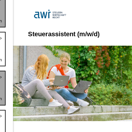
n
n
n