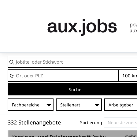
Jobtitel
oder
Stichwort
Ort
En
Suche
Fachbereiche
Stellenart
Arbeitgeber
332 Stellenangebote
Sortierung
mehr