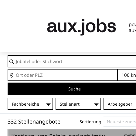
Jobtitel
oder
Stichwort
Ort
En
Suche
Fachbereiche
Stellenart
Arbeitgeber
332 Stellenangebote
Sortierung
mehr