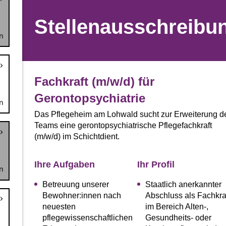
n
n
n