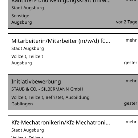
Kantinen- und Reinigungskraft (m/w/d) befristet als Krankheitsvertretung
Stadt Augsburg
Sonstige
vor 2 Tage
Augsburg
Mitarbeiterin/Mitarbeiter (m/w/d) für den städtischen Ordnungsdienst im Außendienst für die Nachtschicht
mehr
Stadt Augsburg
Vollzeit, Teilzeit
gester
Augsburg
Initiativbewerbung
mehr
STAUB & CO. - SILBERMANN GmbH
Vollzeit, Teilzeit, Befristet, Ausbildung
gester
Gablingen
Kfz-Mechatronikerin/Kfz-Mechatroniker (m/w/d) bzw. Land- und Baumaschinenmechatronikerin/Land- und Baumaschinenmechatroniker (m/w/d) im Sachgebiet Kraftfahrzeugtechnik
mehr
Stadt Augsburg
Vollzeit, Teilzeit