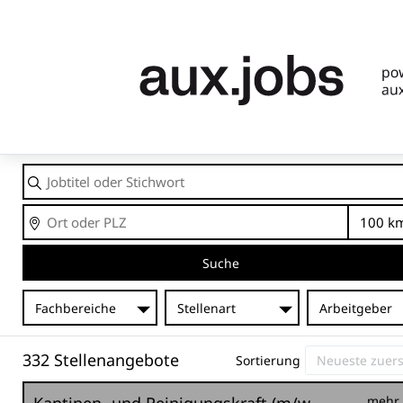
Jobtitel
oder
Stichwort
Ort
En
Suche
Fachbereiche
Stellenart
Arbeitgeber
332 Stellenangebote
Sortierung
mehr