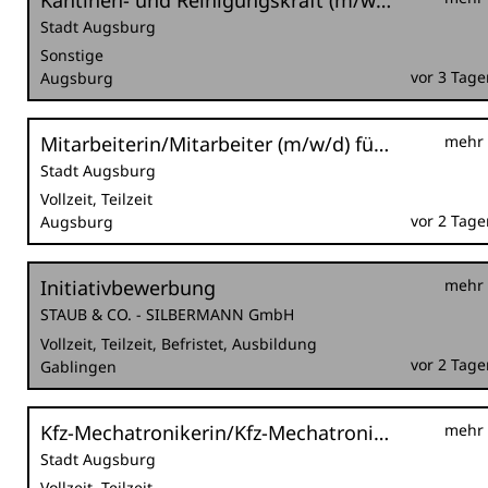
Kantinen- und Reinigungskraft (m/w/d) befristet als Krankheitsvertretung
Stadt Augsburg
Sonstige
vor 3 Tage
Augsburg
Mitarbeiterin/Mitarbeiter (m/w/d) für den städtischen Ordnungsdienst im Außendienst für die Nachtschicht
mehr
Stadt Augsburg
Vollzeit, Teilzeit
vor 2 Tage
Augsburg
Initiativbewerbung
mehr
STAUB & CO. - SILBERMANN GmbH
Vollzeit, Teilzeit, Befristet, Ausbildung
vor 2 Tage
Gablingen
Kfz-Mechatronikerin/Kfz-Mechatroniker (m/w/d) bzw. Land- und Baumaschinenmechatronikerin/Land- und Baumaschinenmechatroniker (m/w/d) im Sachgebiet Kraftfahrzeugtechnik
mehr
Stadt Augsburg
Vollzeit, Teilzeit