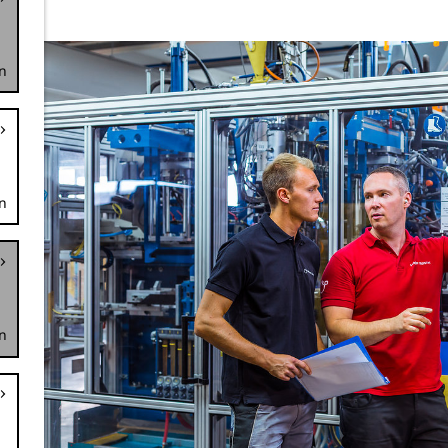
n
n
n