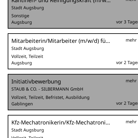
Kantinen- und Reinigungskraft (m/w/d) befristet als Krankheitsvertretung
Stadt Augsburg
Sonstige
vor 3 Tage
Augsburg
Mitarbeiterin/Mitarbeiter (m/w/d) für den städtischen Ordnungsdienst im Außendienst für die Nachtschicht
mehr
Stadt Augsburg
Vollzeit, Teilzeit
vor 2 Tage
Augsburg
Initiativbewerbung
mehr
STAUB & CO. - SILBERMANN GmbH
Vollzeit, Teilzeit, Befristet, Ausbildung
vor 2 Tage
Gablingen
Kfz-Mechatronikerin/Kfz-Mechatroniker (m/w/d) bzw. Land- und Baumaschinenmechatronikerin/Land- und Baumaschinenmechatroniker (m/w/d) im Sachgebiet Kraftfahrzeugtechnik
mehr
Stadt Augsburg
Vollzeit, Teilzeit