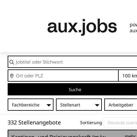
Jobtitel
oder
Stichwort
Ort
En
Suche
Fachbereiche
Stellenart
Arbeitgeber
332 Stellenangebote
Sortierung
mehr