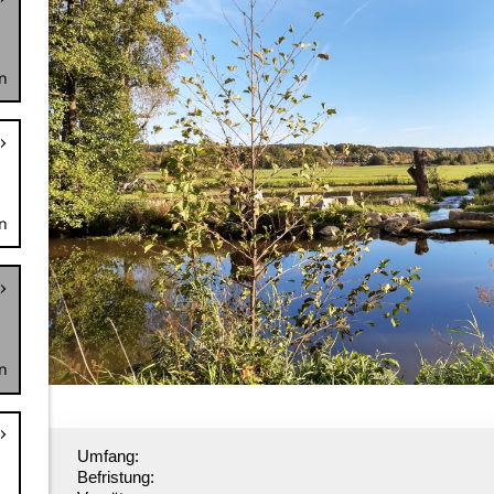
n
n
n