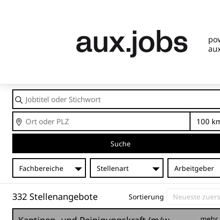
Jobtitel
oder
Stichwort
Ort
En
Suche
Fachbereiche
Stellenart
Arbeitgeber
332 Stellenangebote
Sortierung
mehr