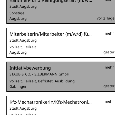
Kantinen- und Reinigungskraft (m/w/d) befristet als Krankheitsvertretung
Stadt Augsburg
Sonstige
vor 2 Tage
Augsburg
Mitarbeiterin/Mitarbeiter (m/w/d) für den städtischen Ordnungsdienst im Außendienst für die Nachtschicht
mehr
Stadt Augsburg
Vollzeit, Teilzeit
gester
Augsburg
Initiativbewerbung
mehr
STAUB & CO. - SILBERMANN GmbH
Vollzeit, Teilzeit, Befristet, Ausbildung
gester
Gablingen
Kfz-Mechatronikerin/Kfz-Mechatroniker (m/w/d) bzw. Land- und Baumaschinenmechatronikerin/Land- und Baumaschinenmechatroniker (m/w/d) im Sachgebiet Kraftfahrzeugtechnik
mehr
Stadt Augsburg
Vollzeit, Teilzeit