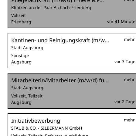
Pflegefachkraft (m/w/d) Innere Medizin
Kliniken an der Paar Aichach-Friedberg
Vollzeit
vor 41 Minute
Friedberg
Kantinen- und Reinigungskraft (m/w/d) befristet als Krankheitsvertretung
mehr
Stadt Augsburg
Sonstige
vor 3 Tage
Augsburg
Mitarbeiterin/Mitarbeiter (m/w/d) für den städtischen Ordnungsdienst im Außendienst für die Nachtschicht
mehr
Stadt Augsburg
Vollzeit, Teilzeit
vor 2 Tage
Augsburg
Initiativbewerbung
mehr
STAUB & CO. - SILBERMANN GmbH
Vollzeit, Teilzeit, Befristet, Ausbildung