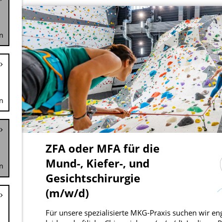
n
n
n