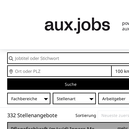
Jobtitel
oder
Stichwort
Ort
En
Suche
Fachbereiche
Stellenart
Arbeitgeber
332 Stellenangebote
Sortierung
mehr