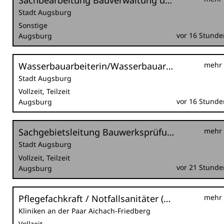
Sachbearbeitung Bauverwaltung und Wartungsmanagement (m/w/d)
Stadt Augsburg
Sonstige
vor 16 Stunde
Augsburg
Wasserbauarbeiterin/Wasserbauarbeiter (m/w/d)
mehr
Stadt Augsburg
Vollzeit, Teilzeit
vor 16 Stunde
Augsburg
Sachgebietsleitung Bauwerksprüfung (m/w/d)
mehr
Stadt Augsburg
Vollzeit, Teilzeit
vor 21 Stunde
Augsburg
Pflegefachkraft / Notfallsanitäter (m/w/d) Notaufnahme
mehr
Kliniken an der Paar Aichach-Friedberg
Vollzeit