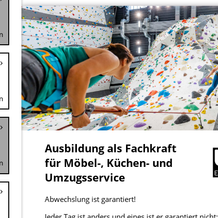
n
n
n