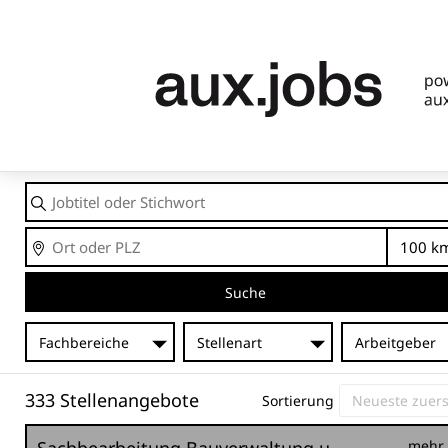
Jobtitel
oder
Stichwort
Ort
En
Suche
Fachbereiche
Stellenart
Arbeitgeber
333 Stellenangebote
Sortierung
mehr