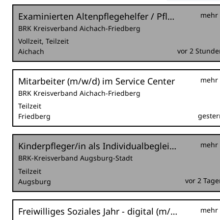
Examinierten Altenpflegehelfer / Pflegefachhelfer (m/w/d)
mehr
BRK Kreisverband Aichach-Friedberg
Vollzeit, Teilzeit
vor 2 Stunde
Aichach
Mitarbeiter (m/w/d) im Service Center
mehr
BRK Kreisverband Aichach-Friedberg
Teilzeit
gester
Friedberg
Kinderpfleger/in als Individualbegleitung
mehr
BRK-Kreisverband Augsburg-Stadt
Teilzeit
vor 2 Tage
Augsburg
Freiwilliges Soziales Jahr - digital (m/w/d)
mehr