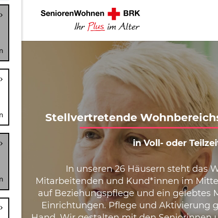
n
n
n