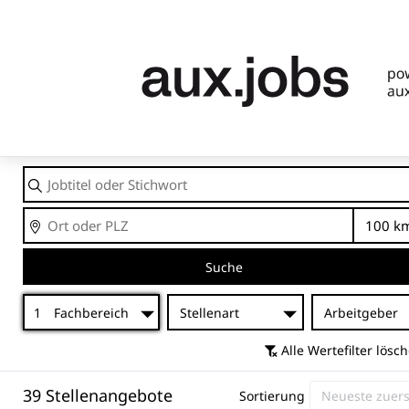
Jobtitel
oder
Stichwort
Ort
En
Suche
1
Fachbereich
Stellenart
Arbeitgeber
Alle Wertefilter lösc
39 Stellenangebote
Sortierung