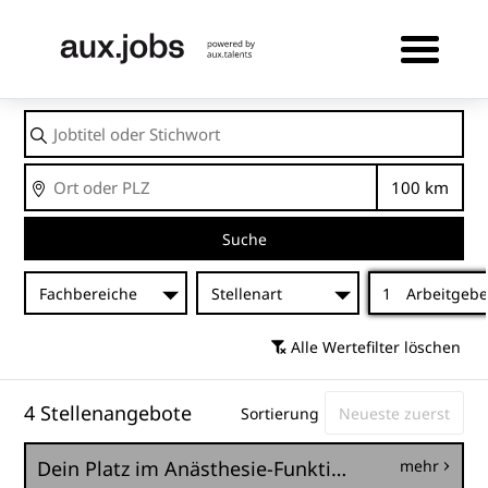
Jobtitel
oder
Stichwort
Ort
Entfernu
Suche
Fachbereiche
Stellenart
1
Arbeitgebe
Alle Wertefilter löschen
4 Stellenangebote
Sortierung
Dein Platz im Anästhesie-Funktionsdienst – als ATA oder Pflegefachkraft / mit und ohne FWB (m/w/d)
mehr