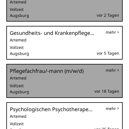
Artemed
Vollzeit
vor 2 Tagen
Augsburg
Gesundheits- und Krankenpfleger (m/w/d) oder MTRA (m/w/d) im Herzkatheter-Labor in Voll- oder Teilzeit
mehr
Artemed
Vollzeit
vor 5 Tagen
Augsburg
Pflegefachfrau/-mann (m/w/d)
mehr
Artemed
Vollzeit
vor 18 Tagen
Augsburg
Psychologischen Psychotherapeuten (m/w/d)
mehr
Artemed
Vollzeit