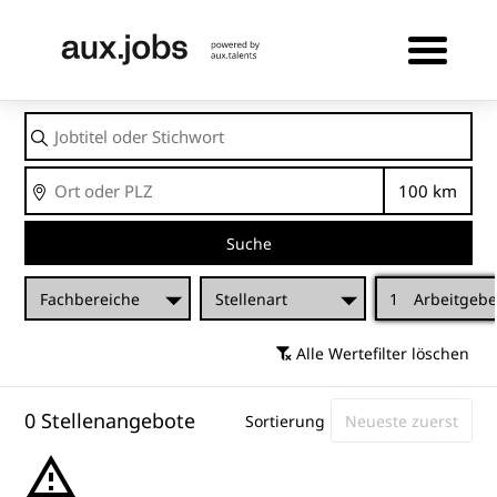
Jobtitel
oder
Stichwort
Ort
Entfernu
Suche
Fachbereiche
Stellenart
1
Arbeitgebe
Alle Wertefilter löschen
0 Stellenangebote
Sortierung