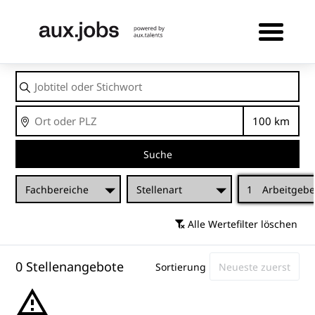
Jobtitel
oder
Stichwort
Ort
Entfernu
Suche
Fachbereiche
Stellenart
1
Arbeitgebe
Alle Wertefilter löschen
0 Stellenangebote
Sortierung