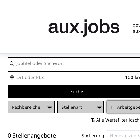
Jobtitel
oder
Stichwort
Ort
En
Suche
Fachbereiche
Stellenart
1
Arbeitgeb
Alle Wertefilter lösc
0 Stellenangebote
Sortierung