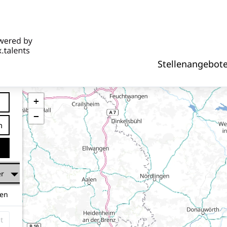
Stellenangebot
+
−
tfernung
er
hen