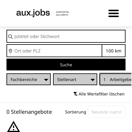
Jobtitel
oder
Stichwort
Ort
Entfernu
Suche
Fachbereiche
Stellenart
1
Arbeitgebe
Alle Wertefilter löschen
0 Stellenangebote
Sortierung