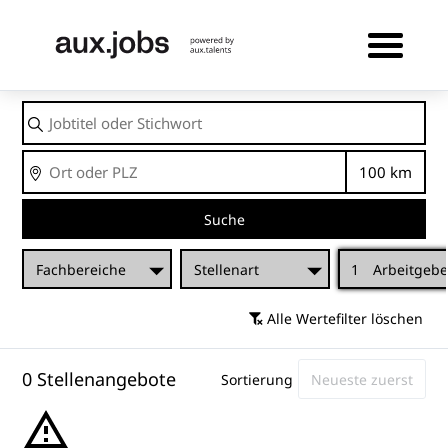
Jobtitel
oder
Stichwort
Ort
Entfernu
Suche
Fachbereiche
Stellenart
1
Arbeitgebe
Alle Wertefilter löschen
0 Stellenangebote
Sortierung