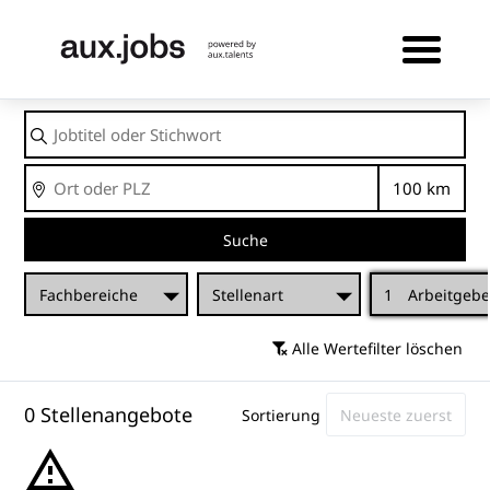
Jobtitel
oder
Stichwort
Ort
Entfernu
Suche
Fachbereiche
Stellenart
1
Arbeitgebe
Alle Wertefilter löschen
0 Stellenangebote
Sortierung