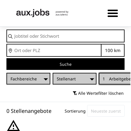
Jobtitel
oder
Stichwort
Ort
Entfernu
Suche
Fachbereiche
Stellenart
1
Arbeitgebe
Alle Wertefilter löschen
0 Stellenangebote
Sortierung