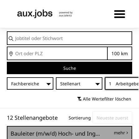
Jobtitel
oder
Stichwort
Ort
Entfernu
Suche
Fachbereiche
Stellenart
1
Arbeitgebe
Alle Wertefilter löschen
12 Stellenangebote
Sortierung
Bauleiter (m/w/d) Hoch- und Ingenieurbau
mehr