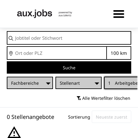
Jobtitel
oder
Stichwort
Ort
Entfernu
Suche
Fachbereiche
Stellenart
1
Arbeitgebe
Alle Wertefilter löschen
0 Stellenangebote
Sortierung