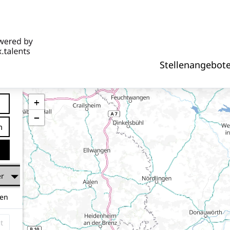
Stellenangebot
+
−
tfernung
er
hen