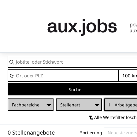
Jobtitel
oder
Stichwort
Ort
En
Suche
Fachbereiche
Stellenart
1
Arbeitgeb
Alle Wertefilter lösc
0 Stellenangebote
Sortierung