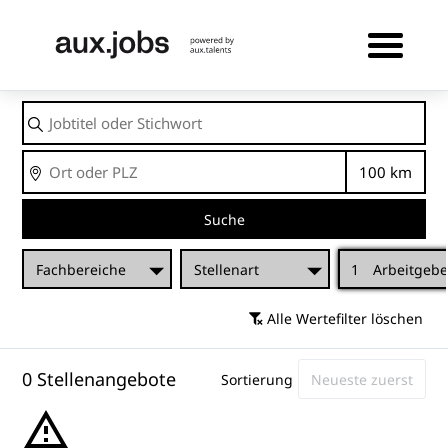
Jobtitel
oder
Stichwort
Ort
Entfernu
Suche
Fachbereiche
Stellenart
1
Arbeitgebe
Alle Wertefilter löschen
0 Stellenangebote
Sortierung