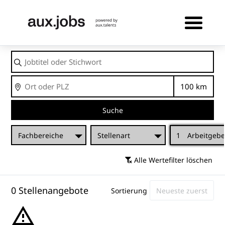
Jobtitel
oder
Stichwort
Ort
Entfernu
Suche
Fachbereiche
Stellenart
1
Arbeitgebe
Alle Wertefilter löschen
0 Stellenangebote
Sortierung