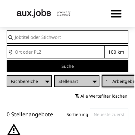
Jobtitel
oder
Stichwort
Ort
Entfernu
Suche
Fachbereiche
Stellenart
1
Arbeitgebe
Alle Wertefilter löschen
0 Stellenangebote
Sortierung