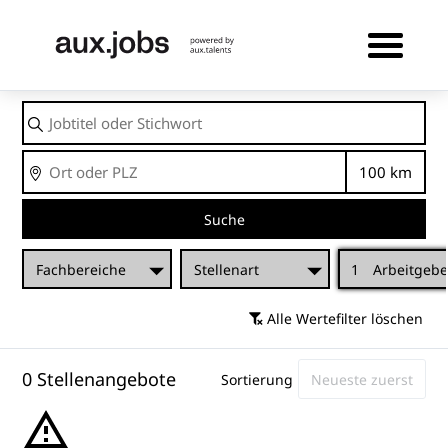
Jobtitel
oder
Stichwort
Ort
Entfernu
Suche
Fachbereiche
Stellenart
1
Arbeitgebe
Alle Wertefilter löschen
0 Stellenangebote
Sortierung