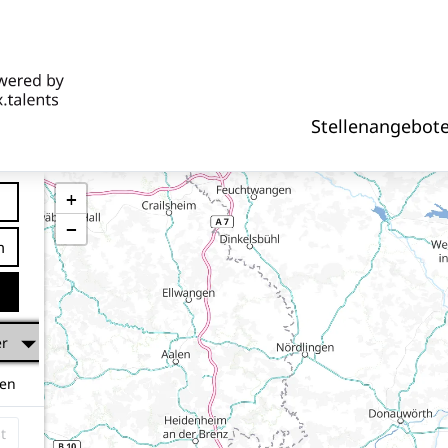
Stellenangebot
+
−
tfernung
er
hen