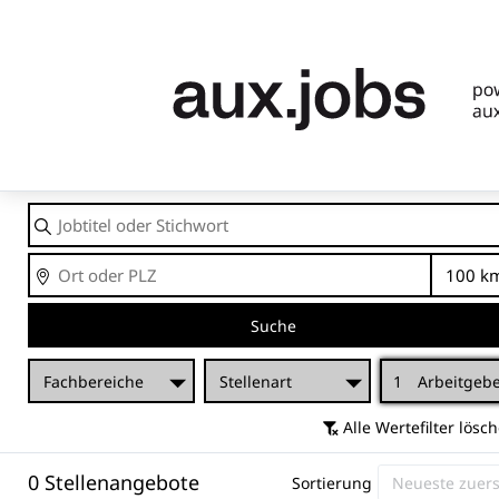
Jobtitel
oder
Stichwort
Ort
En
Suche
Fachbereiche
Stellenart
1
Arbeitgeb
Alle Wertefilter lösc
0 Stellenangebote
Sortierung