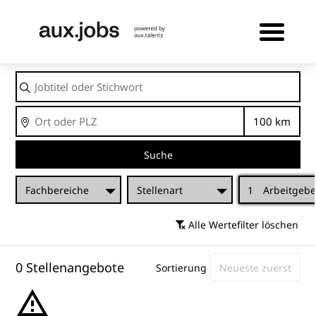
Jobtitel
oder
Stichwort
Ort
Entfernu
Suche
Fachbereiche
Stellenart
1
Arbeitgebe
Alle Wertefilter löschen
0 Stellenangebote
Sortierung