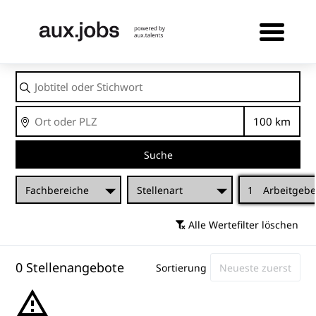
Jobtitel
oder
Stichwort
Ort
Entfernu
Suche
Fachbereiche
Stellenart
1
Arbeitgebe
Alle Wertefilter löschen
0 Stellenangebote
Sortierung