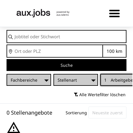
Jobtitel
oder
Stichwort
Ort
Entfernu
Suche
Fachbereiche
Stellenart
1
Arbeitgebe
Alle Wertefilter löschen
0 Stellenangebote
Sortierung