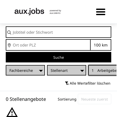
Jobtitel
oder
Stichwort
Ort
Entfernu
Suche
Fachbereiche
Stellenart
1
Arbeitgebe
Alle Wertefilter löschen
0 Stellenangebote
Sortierung