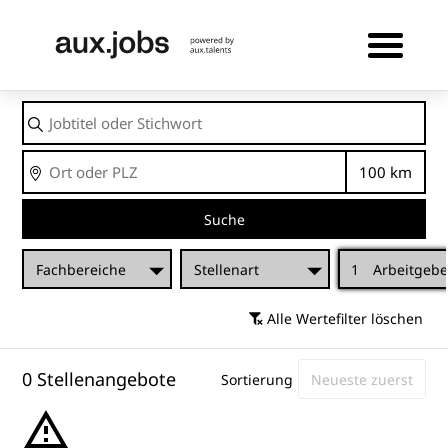
Jobtitel
oder
Stichwort
Ort
Entfernu
Suche
Fachbereiche
Stellenart
1
Arbeitgebe
Alle Wertefilter löschen
0 Stellenangebote
Sortierung