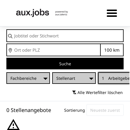
Jobtitel
oder
Stichwort
Ort
Entfernu
Suche
Fachbereiche
Stellenart
1
Arbeitgebe
Alle Wertefilter löschen
0 Stellenangebote
Sortierung