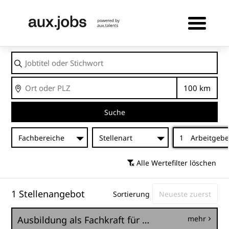
Jobtitel
oder
Stichwort
Ort
Entfernu
Suche
Fachbereiche
Stellenart
1
Arbeitgebe
Alle Wertefilter löschen
1 Stellenangebot
Sortierung
Ausbildung als Fachkraft für Möbel-, Küchen- und Umzugsservice
mehr