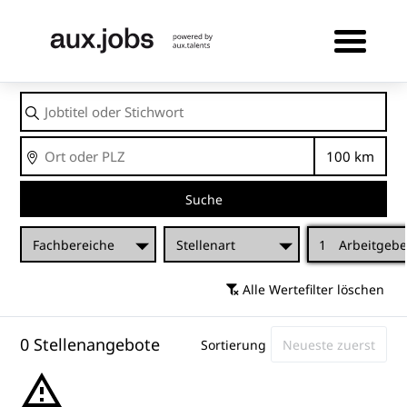
Jobtitel
oder
Stichwort
Ort
Entfernu
Suche
Fachbereiche
Stellenart
1
Arbeitgebe
Alle Wertefilter löschen
0 Stellenangebote
Sortierung