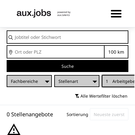
Jobtitel
oder
Stichwort
Ort
Entfernu
Suche
Fachbereiche
Stellenart
1
Arbeitgebe
Alle Wertefilter löschen
0 Stellenangebote
Sortierung