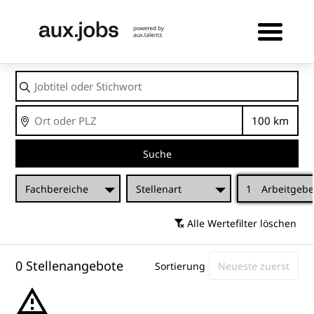
Jobtitel
oder
Stichwort
Ort
Entfernu
Suche
Fachbereiche
Stellenart
1
Arbeitgebe
Alle Wertefilter löschen
0 Stellenangebote
Sortierung