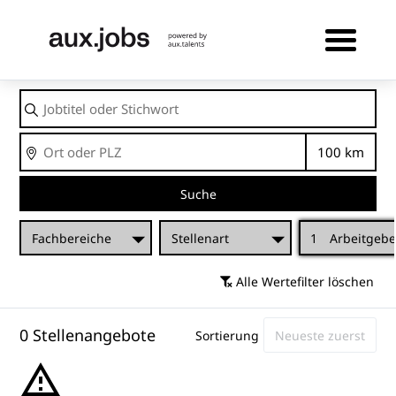
Jobtitel
oder
Stichwort
Ort
Entfernu
Suche
Fachbereiche
Stellenart
1
Arbeitgebe
Alle Wertefilter löschen
0 Stellenangebote
Sortierung